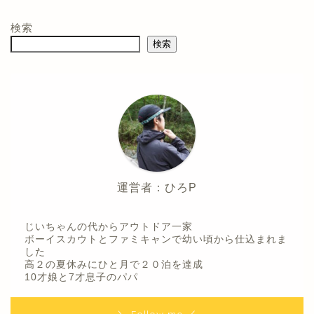
検索
検索
運営者：ひろP
じいちゃんの代からアウトドア一家
ボーイスカウトとファミキャンで幼い頃から仕込まれま
した
高２の夏休みにひと月で２０泊を達成
10才娘と7才息子のパパ
＼ Follow me ／