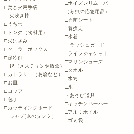
□ポイズンリムーバー
□焚き火用手袋
（毒虫の応急用品）
・火吹き棒
□除菌シート
□うちわ
□着換え
□トング（食材用）
□水着
□火ばさみ
・ラッシュガード
□クーラーボックス
□ライフジャケット
□保冷剤
□マリンシューズ
・鍋（メスティンや飯盒）
□タオル
□カトラリー（お箸など）
□水筒
□お皿
□氷
□コップ
・あそび道具
□包丁
□キッチンペーパー
□カッティングボード
□アルミホイル
・ジャグ(水のタンク）
□ゴミ袋