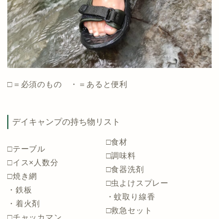
□＝必須のもの ・＝あると便利
デイキャンプの持ち物リスト
□食材
□テーブル
□調味料
□イス×人数分
□食器洗剤
□焼き網
□虫よけスプレー
・鉄板
・蚊取り線香
・着火剤
□救急セット
□チャッカマン